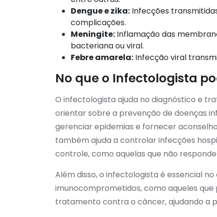
Dengue e zika:
Infecções transmitida
complicações.
Meningite:
Inflamação das membranas
bacteriana ou viral.
Febre amarela:
Infecção viral transm
No que o Infectologista p
O infectologista ajuda no diagnóstico e t
orientar sobre a prevenção de doenças inf
gerenciar epidemias e fornecer aconselha
também ajuda a controlar infecções hospit
controle, como aquelas que não respondem 
Além disso, o infectologista é essencial
imunocomprometidos, como aqueles que p
tratamento contra o câncer, ajudando a p