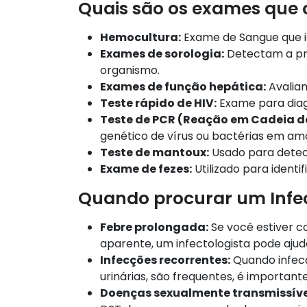
Quais são os exames que o
Hemocultura:
Exame de Sangue
que i
Exames de sorologia:
Detectam a pre
organismo.
Exames de função hepática:
Avaliam
Teste rápido de HIV:
Exame para diagn
Teste de PCR (Reação em Cadeia d
genético de vírus ou bactérias em am
Teste de mantoux:
Usado para detect
Exame de fezes:
Utilizado para identi
Quando procurar um Infec
Febre prolongada:
Se você estiver c
aparente, um infectologista pode ajuda
Infecções recorrentes:
Quando infecç
urinárias, são frequentes, é importante
Doenças sexualmente transmissíve