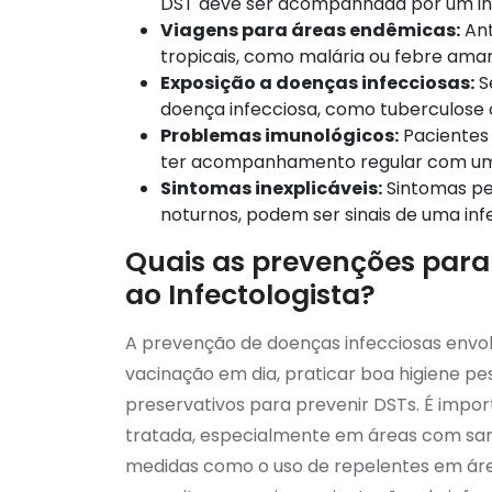
DST deve ser acompanhada por um infe
Viagens para áreas endêmicas:
Ant
tropicais, como malária ou febre amar
Exposição a doenças infecciosas:
S
doença infecciosa, como tuberculose o
Problemas imunológicos:
Pacientes
ter acompanhamento regular com um 
Sintomas inexplicáveis:
Sintomas per
noturnos, podem ser sinais de uma inf
Quais as prevenções para
ao Infectologista?
A prevenção de doenças infecciosas envol
vacinação em dia, praticar boa higiene p
preservativos para prevenir DSTs. É impo
tratada, especialmente em áreas com sa
medidas como o uso de repelentes em ár