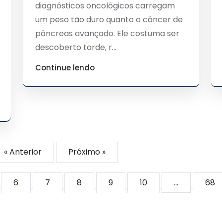
diagnósticos oncológicos carregam
um peso tão duro quanto o câncer de
pâncreas avançado. Ele costuma ser
descoberto tarde, r...
Continue lendo
« Anterior
Próximo »
6
7
8
9
10
...
68