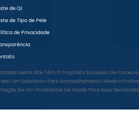
ste de QI
ste de Tipo de Pele
lítica de Privacidade
ansparência
ntato
ntadas Neste Site Têm O Propósito Exclusivo De Fornece
ado Um Substituto Para Aconselhamento Médico Profissi
ção De Um Profissional De Saúde Para Suas Necessidad
© Clínica Consulta 2026 todos os direitos reservados