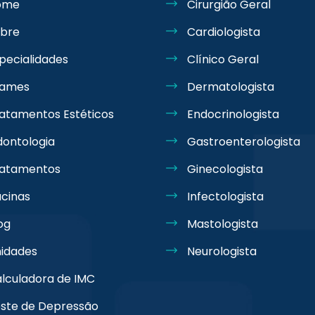
ome
Cirurgião Geral
bre
Cardiologista
pecialidades
Clínico Geral
xames
Dermatologista
atamentos Estéticos
Endocrinologista
ontologia
Gastroenterologista
ratamentos
Ginecologista
cinas
Infectologista
og
Mastologista
idades
Neurologista
lculadora de IMC
ste de Depressão