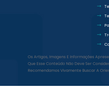
Te
Te
Po
Tr
Co
Os Artigos, Imagens E Informações Aprese
Que Esse Conteúdo Não Deve Ser Consider
Recomendamos Vivamente Buscar A Orienta