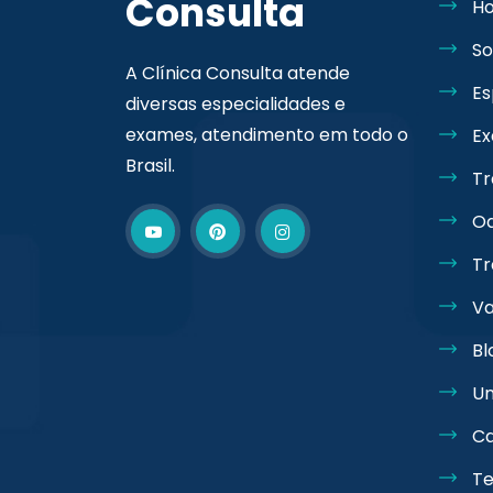
Consulta
H
So
A Clínica Consulta atende
Es
diversas especialidades e
exames, atendimento em todo o
E
Brasil.
Tr
Od
T
Va
Bl
Un
Ca
Te