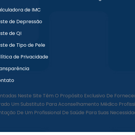
lculadora de IMC
ste de Depressão
ste de QI
ste de Tipo de Pele
lítica de Privacidade
ansparência
ntato
ntadas Neste Site Têm O Propósito Exclusivo De Fornece
ado Um Substituto Para Aconselhamento Médico Profissi
ção De Um Profissional De Saúde Para Suas Necessidad