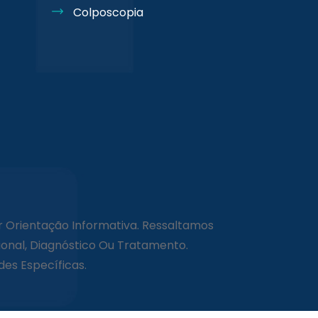
Colposcopia
r Orientação Informativa. Ressaltamos
onal, Diagnóstico Ou Tratamento.
es Específicas.