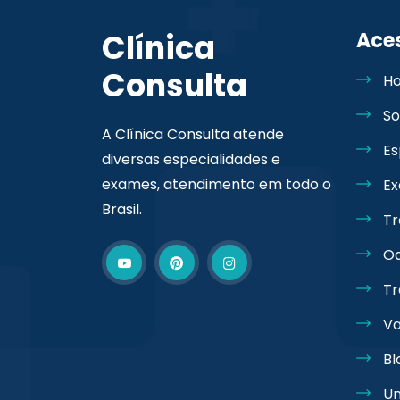
Clínica
Ace
Consulta
H
So
A Clínica Consulta atende
Es
diversas especialidades e
exames, atendimento em todo o
E
Brasil.
Tr
Od
T
Va
Bl
Un