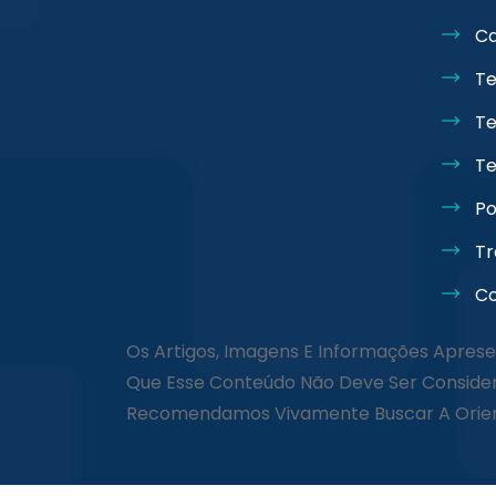
Ca
Te
Te
Te
Po
Tr
Co
Os Artigos, Imagens E Informações Aprese
Que Esse Conteúdo Não Deve Ser Consider
Recomendamos Vivamente Buscar A Orienta