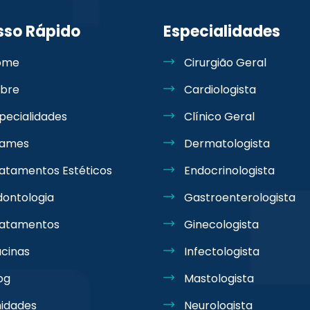
sso Rápido
Especialidades
ome
Cirurgião Geral
bre
Cardiologista
pecialidades
Clínico Geral
xames
Dermatologista
atamentos Estéticos
Endocrinologista
ontologia
Gastroenterologista
ratamentos
Ginecologista
cinas
Infectologista
og
Mastologista
idades
Neurologista